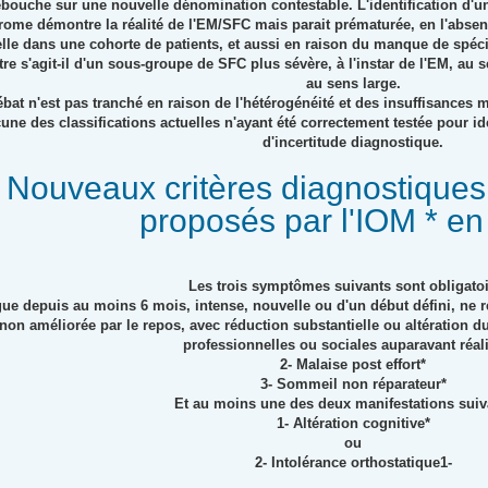
bouche sur une nouvelle dénomination contestable. L'identification d'un
ome démontre la réalité de l'EM/SFC mais parait prématurée, en l'absenc
lle dans une cohorte de patients, et aussi en raison du manque de spécifi
tre s'agit-il d'un sous-groupe de SFC plus sévère, à l'instar de l'EM, au 
au sens large.
ébat n'est pas tranché en raison de l'hétérogénéité et des insuffisances
une des classifications actuelles n'ayant été correctement testée pour id
d'incertitude diagnostique.
Nouveaux critères diagnostique
proposés par l'IOM * e
Les trois symptômes suivants sont obligatoi
gue depuis au moins 6 mois, intense, nouvelle ou d'un début défini, ne ré
 non améliorée par le repos, avec réduction substantielle ou altération d
professionnelles ou sociales auparavant réal
2- Malaise post effort*
3- Sommeil non réparateur*
Et au moins une des deux manifestations suiv
1- Altération cognitive*
ou
2- Intolérance orthostatique1-