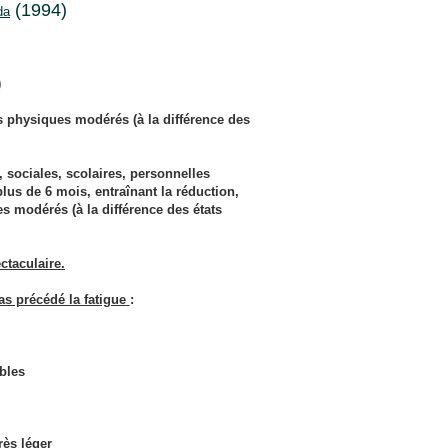
(1994)
da
)
s physiques modérés (à la différence des
 sociales, scolaires, personnelles
lus de 6 mois, entraînant la réduction,
s modérés (à la différence des états
ctaculaire.
s précédé la fatigue
:
ibles
rès léger