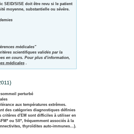
c SEID/SISE doit être revu si le patient
té moyenne, substantielle ou sévère.
ademies
érences médicales
"
tères scientifiques validés par la
es en cours. Pour plus d'information,
ces médicales
.
2011)
, sommeil perturbé
ales
tolérance aux températures extrêmes.
nt des catégories diagnostiques définies
itères d'EM sont difficiles à utiliser en
SFM* ou SII*, fréquemment associés à la
nnectivites, thyroïdites auto-immunes…).