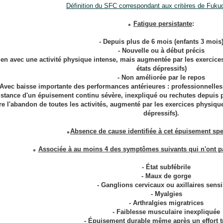
Définition du SFC correspondant aux critères de Fuku
Fatigue persistante
:
- Depuis plus de 6 mois (enfants 3 mois
- Nouvelle ou à début précis
lien avec une activité physique intense, mais augmentée par les exercice
états dépressifs)
- Non améliorée par le repos
 Avec baisse importante des performances antérieures : professionnelles,
istance d'un épuisement continu sévère, inexpliqué ou rechutes depuis p
re l'abandon de toutes les activités, augmenté par les exercices physique
dépressifs).
Absence de cause identifiée à cet épuisement spe
Associée à au moins 4 des symptômes suivants qui n'ont pa
- État subfébrile
- Maux de gorge
- Ganglions cervicaux ou axillaires sens
- Myalgies
- Arthralgies migratrices
- Faiblesse musculaire inexpliquée
- Épuisement durable même après un effort t