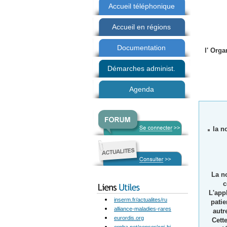
Accueil téléphonique
Accueil en régions
Documentation
l'
O
rga
Démarches administ.
Agenda
la no
La n
c
L'appl
inserm.fr/actualites/ru
patie
alliance-maladies-rares
autr
eurordis.org
Cett