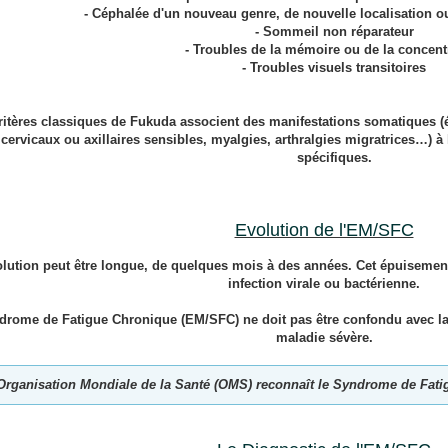
- Céphalée d'un nouveau genre, de nouvelle localisation ou
- Sommeil non réparateur
- Troubles de la mémoire ou de la concent
- Troubles visuels transitoires
ritères classiques de Fukuda
associent des manifestations somatiques (é
cervicaux ou axillaires sensibles, myalgies, arthralgies migratrices…) à
spécifiques.
Evolution de l'EM/SFC
olution peut être longue, de quelques mois à des années. Cet épuisement
infection virale ou bactérienne.
drome de Fatigue Chronique (EM/SFC) ne doit pas être confondu avec la 
maladie sévère.
Organisation Mondiale de la Santé (OMS) reconnaît le Syndrome de Fati