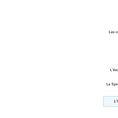
Les c
L'év
Le Syn
L'