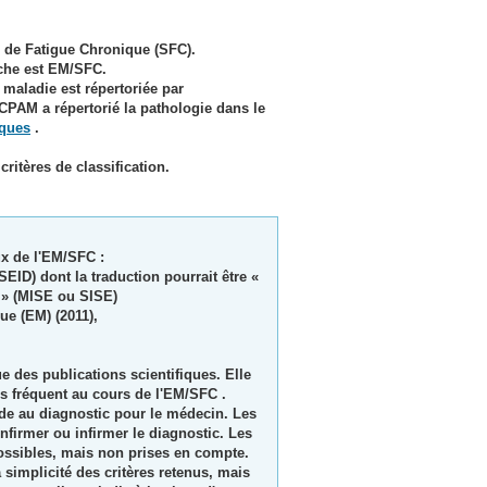
 de
F
atigue
C
hronique (SFC).
rche est EM/SFC.
 maladie est répertoriée par
 CPAM a répertorié la pathologie dans le
iques
.
itères de classification.
ux de l'EM/SFC :
SEID) dont la traduction pourrait être «
 » (MISE ou SISE)
ue (EM) (2011),
e des publications scientifiques. Elle
ès fréquent au cours de l'EM/SFC .
'aide au diagnostic pour le médecin. Les
firmer ou infirmer le diagnostic. Les
possibles, mais non prises en compte.
 simplicité des critères retenus, mais