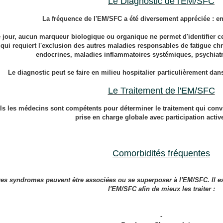
Le Diagnostic de l'EM/SFC
La fréquence de l'EM/SFC a été diversement appréciée : en
 jour, aucun marqueur biologique ou organique ne permet d'identifier 
qui requiert l'exclusion des autres maladies responsables de fatigue ch
endocrines, maladies inflammatoires systémiques, psychiatr
Le diagnostic peut se faire en milieu hospitalier particulièrement da
Le Traitement de l'EM/SFC
ls les médecins sont compétents pour déterminer le traitement qui conv
prise en charge globale avec participation activ
Comorbidités fréquentes
res syndromes peuvent être associées ou se superposer à l'EM/SFC. Il est
l'EM/SFC afin de mieux les traiter :
-