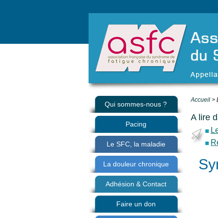
Accueil
> 
Qui sommes-nous ?
A lire 
Pacing
L
R
Le SFC, la maladie
Sy
La douleur chronique
Adhésion & Contact
Faire un don