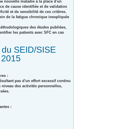
e nouvelle maladie à la place d'un
e de cause identifiée et de validation
cité et de sensibilité de ces critères.
sein de la fatigue chronique inexpliquée
 méthodologiques des études publiées,
entifier les patients avec SFC en cas
s du SEID/SISE
n 2015
res :
sultant pas d'un effort excessif continu
u niveau des activités personnelles,
isées.
antes :