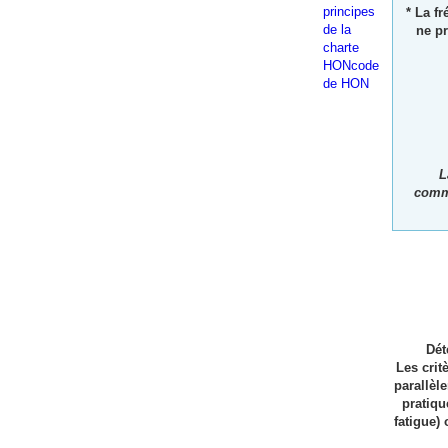
* La f
ne pr
L
commu
Dét
Les crit
parallèl
pratiqu
fatigue)