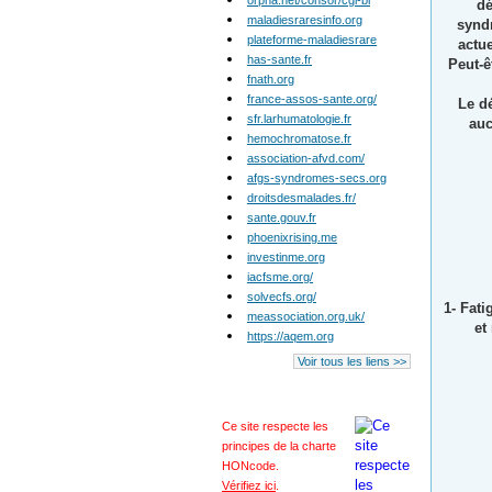
orpha.net/consor/cgi-bi
dé
maladiesraresinfo.org
syndr
plateforme-maladiesrare
actue
has-sante.fr
Peut-ê
fnath.org
france-assos-sante.org/
Le d
sfr.larhumatologie.fr
auc
hemochromatose.fr
association-afvd.com/
afgs-syndromes-secs.org
droitsdesmalades.fr/
sante.gouv.fr
phoenixrising.me
investinme.org
iacfsme.org/
solvecfs.org/
1- Fati
meassociation.org.uk/
et
https://aqem.org
Voir tous les liens >>
Ce site respecte les
principes de la charte
HONcode
.
Vérifiez ici
.