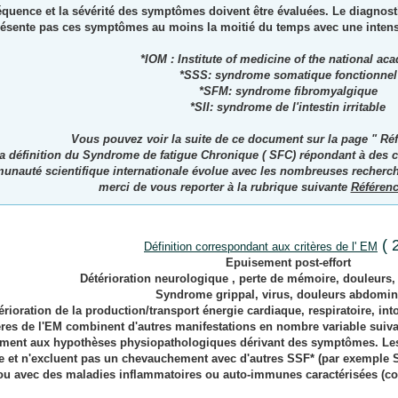
réquence et la sévérité des symptômes doivent être évaluées. Le diagnosti
ésente pas ces symptômes au moins la moitié du temps avec une intensi
*IOM : Institute of medicine of the national ac
*SSS: syndrome somatique fonctionnel
*SFM: syndrome fibromyalgique
*SII: syndrome de l'intestin irritable
Vous pouvez voir la suite de ce document sur la page "
Réf
a définition du Syndrome de fatigue Chronique ( SFC) répondant à des cri
nauté scientifique internationale évolue avec les nombreuses recherch
merci de vous reporter à la rubrique suivante
Référen
( 
Définition correspondant aux critères de l' EM
Epuisement post-effort
Détérioration neurologique , perte de mémoire, douleurs
Syndrome grippal, virus, douleurs abdomin
érioration de la production/transport énergie cardiaque, respiratoire, in
ères de l'EM
combinent d'autres manifestations en nombre variable suiva
ement aux hypothèses physiopathologiques dérivant des symptômes. Les cr
e et n'excluent pas un chevauchement avec d'autres SSF* (par exemple 
 ou avec des maladies inflammatoires ou auto-immunes caractérisées (co