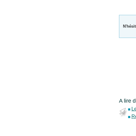
N'hésit
A lire 
L
R