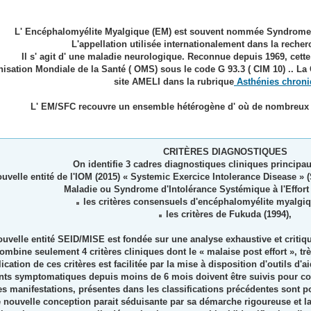
L' Encéphalomyélite Myalgique (EM) est souvent nommée
S
yndrome
L'appellation utilisée internationalement dans la reche
Il s' agit d' une maladie neurologique. Reconnue depuis 1969, cette
nisation
M
ondiale de la
S
anté ( OMS) sous le code G 93.3 ( CIM 10) .. La
site AMELI dans la rubrique
Asthénies chron
L' EM/SFC recouvre un ensemble hétérogène d' où de nombreux cr
CRITÈRES DIAGNOSTIQUES
On identifie 3 cadres diagnostiques cliniques principa
uvelle entité de l'IOM (2015) « Systemic Exercice Intolerance Disease » (
Maladie ou Syndrome d'Intolérance Systémique à l'Effort
les critères consensuels d'encéphalomyélite myalgiq
les critères de Fukuda (1994),
ouvelle entité SEID/MISE
est fondée sur une analyse exhaustive et critiqu
ombine seulement 4 critères cliniques dont le « malaise post effort », tr
ication de ces critères est facilitée par la mise à disposition d'outils d
nts symptomatiques depuis moins de 6 mois doivent être suivis pour con
es manifestations, présentes dans les classifications précédentes sont 
e nouvelle conception parait séduisante par sa démarche rigoureuse et la