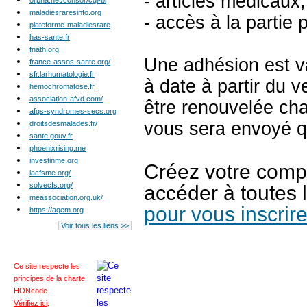
- articles médicaux,
orpha.net/consor/cgi-bi
maladiesraresinfo.org
- accès à la partie p
plateforme-maladiesrare
has-sante.fr
fnath.org
Une adhésion est va
france-assos-sante.org/
sfr.larhumatologie.fr
à date à partir du v
hemochromatose.fr
association-afvd.com/
être renouvelée ch
afgs-syndromes-secs.org
vous sera envoyé q
droitsdesmalades.fr/
sante.gouv.fr
phoenixrising.me
investinme.org
Créez votre compt
iacfsme.org/
solvecfs.org/
accéder à toutes l
meassociation.org.uk/
pour vous inscrir
https://aqem.org
Voir tous les liens >>
Ce site respecte les
principes de la charte
HONcode
.
Vérifiez ici
.