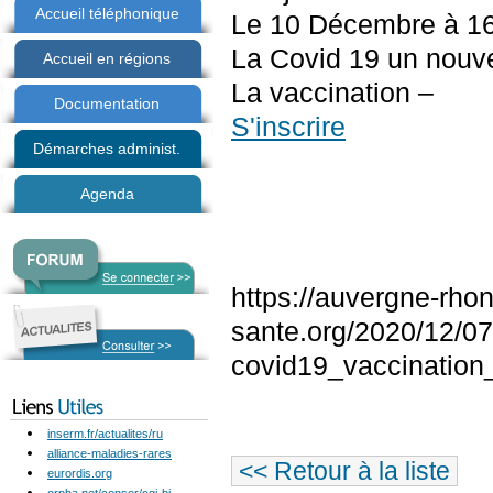
Accueil téléphonique
Le 10 Décembre à 1
La Covid 19 un nouve
Accueil en régions
La vaccination –
Documentation
S'inscrire
Démarches administ.
Agenda
https://auvergne-rho
sante.org/2020/12/07
covid19_vaccination
inserm.fr/actualites/ru
alliance-maladies-rares
<< Retour à la liste
eurordis.org