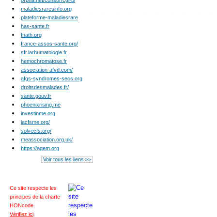
orpha.net/consor/cgi-bi
maladiesraresinfo.org
plateforme-maladiesrare
has-sante.fr
fnath.org
france-assos-sante.org/
sfr.larhumatologie.fr
hemochromatose.fr
association-afvd.com/
afgs-syndromes-secs.org
droitsdesmalades.fr/
sante.gouv.fr
phoenixrising.me
investinme.org
iacfsme.org/
solvecfs.org/
meassociation.org.uk/
https://aqem.org
Voir tous les liens >>
Ce site respecte les
principes de la charte
HONcode
.
Vérifiez ici
.