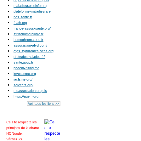
orpha.net/consor/cgi-bi
maladiesraresinfo.org
plateforme-maladiesrare
has-sante.fr
fnath.org
france-assos-sante.org/
sfr.larhumatologie.fr
hemochromatose.fr
association-afvd.com/
afgs-syndromes-secs.org
droitsdesmalades.fr/
sante.gouv.fr
phoenixrising.me
investinme.org
iacfsme.org/
solvecfs.org/
meassociation.org.uk/
https://aqem.org
Voir tous les liens >>
Ce site respecte les
principes de la charte
HONcode
.
Vérifiez ici
.