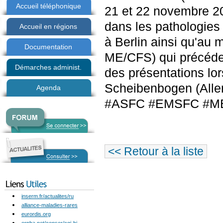
Accueil téléphonique
21 et 22 novembre 20
dans les pathologies
Accueil en régions
à Berlin ainsi qu'a
Documentation
ME/CFS) qui précéder
Démarches administ.
des présentations lo
Scheibenbogen (Alle
Agenda
#ASFC #EMSFC #M
<< Retour à la liste
inserm.fr/actualites/ru
alliance-maladies-rares
eurordis.org