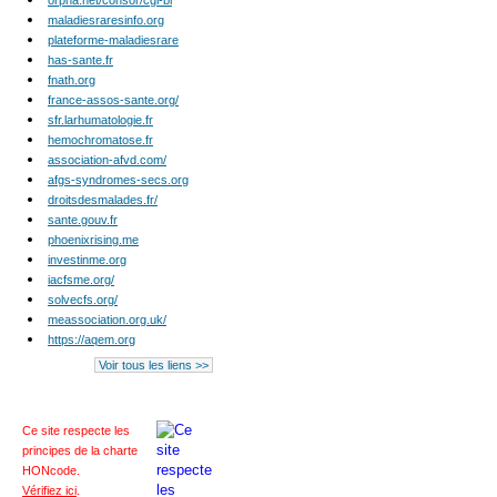
orpha.net/consor/cgi-bi
maladiesraresinfo.org
plateforme-maladiesrare
has-sante.fr
fnath.org
france-assos-sante.org/
sfr.larhumatologie.fr
hemochromatose.fr
association-afvd.com/
afgs-syndromes-secs.org
droitsdesmalades.fr/
sante.gouv.fr
phoenixrising.me
investinme.org
iacfsme.org/
solvecfs.org/
meassociation.org.uk/
https://aqem.org
Voir tous les liens >>
Ce site respecte les
principes de la charte
HONcode
.
Vérifiez ici
.