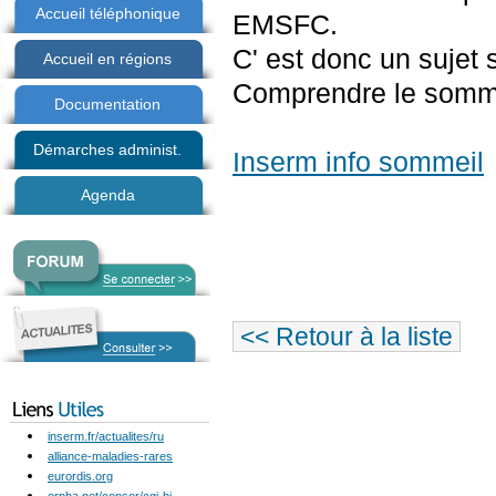
Accueil téléphonique
EMSFC.
C' est donc un sujet 
Accueil en régions
Comprendre le sommei
Documentation
Démarches administ.
Inserm info sommeil
Agenda
<< Retour à la liste
inserm.fr/actualites/ru
alliance-maladies-rares
eurordis.org