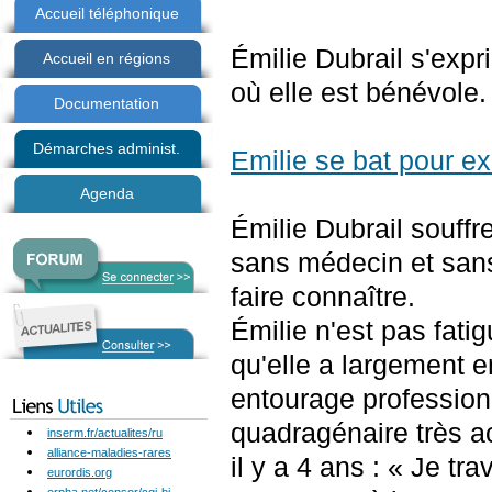
Accueil téléphonique
Émilie Dubrail s'exp
Accueil en régions
où elle est bénévole.
Documentation
Démarches administ.
Emilie se bat pour ex
Agenda
Émilie Dubrail souff
sans médecin et sans 
faire connaître.
Émilie n'est pas fat
qu'elle a largement 
entourage profession
quadragénaire très act
inserm.fr/actualites/ru
alliance-maladies-rares
il y a 4 ans : « Je tr
eurordis.org