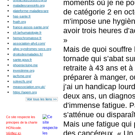
orpha.net/consor/cgi-bi
moments où je ne pouva
maladiesraresinfo.org
de catégorie 2 en oct
plateforme-maladiesrare
has-sante.fr
m'impose une hygiène 
fnath.org
france-assos-sante.org/
avoir trois heures d'a
sfr.larhumatologie.fr
»
hemochromatose.fr
association-afvd.com/
Mais de quoi souffre 
afgs-syndromes-secs.org
droitsdesmalades.fr/
tornade qui s'abat sur
sante.gouv.fr
phoenixrising.me
retraite à 43 ans et à
investinme.org
préparer à manger, ou 
iacfsme.org/
solvecfs.org/
j'ai un handicap lourd
meassociation.org.uk/
https://aqem.org
deux ans, un diagnost
Voir tous les liens >>
d'immense fatigue. Pa
s'atténue ou dispara
Ce site respecte les
Mais une fatigue qui
principes de la charte
HONcode
.
des cancéreux. « Un 
Vérifiez ici
.