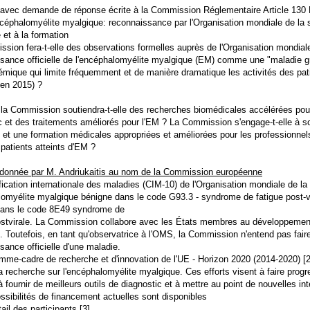
avec demande de réponse écrite à la Commission Réglementaire Article 130
céphalomyélite myalgique: reconnaissance par l'Organisation mondiale de la 
 et à la formation
sion fera-t-elle des observations formelles auprès de l'Organisation mondia
sance officielle de l'encéphalomyélite myalgique (EM) comme une "maladie g
émique qui limite fréquemment et de manière dramatique les activités des patie
en 2015) ?
 la Commission soutiendra-t-elle des recherches biomédicales accélérées po
c et des traitements améliorés pour l'EM ? La Commission s'engage-t-elle à sou
 et une formation médicales appropriées et améliorées pour les professionnels
patients atteints d'EM ?
donnée par M. Andriukaitis au nom de la Commission européenne
fication internationale des maladies (CIM-10) de l'Organisation mondiale de la
lomyélite myalgique bénigne dans le code G93.3 - syndrome de fatigue post-vir
dans le code 8E49 syndrome de
ostvirale. La Commission collabore avec les États membres au développement 
. Toutefois, en tant qu'observatrice à l'OMS, la Commission n'entend pas faire 
sance officielle d'une maladie.
mme-cadre de recherche et d'innovation de l'UE - Horizon 2020 (2014-2020) [2
la recherche sur l'encéphalomyélite myalgique. Ces efforts visent à faire pro
à fournir de meilleurs outils de diagnostic et à mettre au point de nouvelles i
ossibilités de financement actuelles sont disponibles
tail des participants [3].