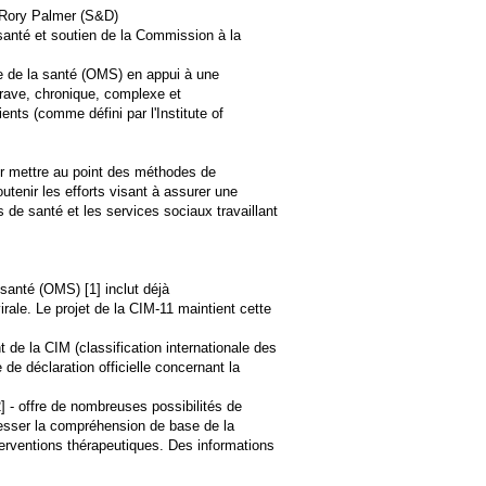
 Rory Palmer (S&D)
santé et soutien de la Commission à la
le de la santé (OMS) en appui à une
rave, chronique, complexe et
nts (comme défini par l'Institute of
ur mettre au point des méthodes de
tenir les efforts visant à assurer une
 de santé et les services sociaux travaillant
 santé (OMS) [1] inclut déjà
ale. Le projet de la CIM-11 maintient cette
de la CIM (classification internationale des
de déclaration officielle concernant la
] - offre de nombreuses possibilités de
gresser la compréhension de base de la
nterventions thérapeutiques. Des informations