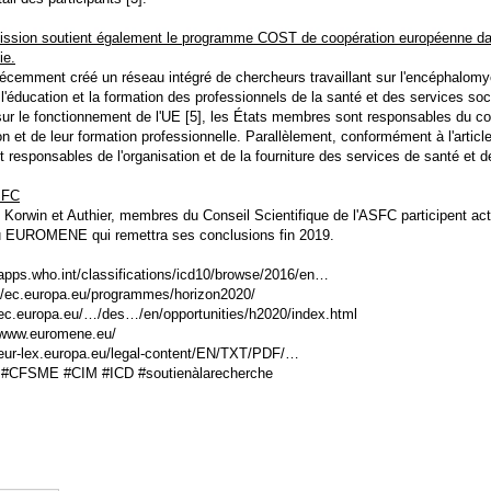
sion soutient également le programme COST de coopération européenne dans
ie.
cemment créé un réseau intégré de chercheurs travaillant sur l'encéphalom
l'éducation et la formation des professionnels de la santé et des services so
 sur le fonctionnement de l'UE [5], les États membres sont responsables du co
on et de leur formation professionnelle. Parallèlement, conformément à l'artic
 responsables de l'organisation et de la fourniture des services de santé et 
SFC
 Korwin et Authier, membres du Conseil Scientifique de l'ASFC participent act
u EUROMENE qui remettra ses conclusions fin 2019.
//apps.who.int/classifications/icd10/browse/2016/en…
://ec.europa.eu/programmes/horizon2020/
//ec.europa.eu/…/des…/en/opportunities/h2020/index.html
//www.euromene.eu/
//eur-lex.europa.eu/legal-content/EN/TXT/PDF/…
CFSME #CIM #ICD #soutienàlarecherche