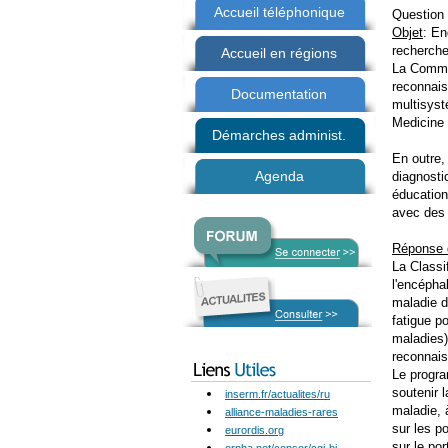
Accueil téléphonique
Question 
Objet
: En
recherche
Accueil en régions
La Commis
reconnais
Documentation
multisyst
Medicine 
Démarches administ.
En outre,
Agenda
diagnosti
éducation
avec des 
Réponse 
La Classi
l'encépha
maladie 
fatigue p
maladies)
reconnais
Le progra
soutenir 
inserm.fr/actualites/ru
maladie, 
alliance-maladies-rares
sur les p
eurordis.org
sur le por