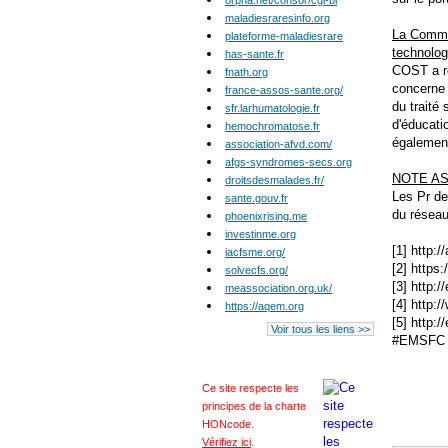
orpha.net/consor/cgi-bi
maladiesraresinfo.org
La Commis
plateforme-maladiesrare
technolog
has-sante.fr
COST a ré
fnath.org
concerne 
france-assos-sante.org/
du traité
sfr.larhumatologie.fr
d'éducati
hemochromatose.fr
également
association-afvd.com/
afgs-syndromes-secs.org
NOTE A
droitsdesmalades.fr/
Les Pr de
sante.gouv.fr
du résea
phoenixrising.me
investinme.org
[1] http:
iacfsme.org/
[2] https
solvecfs.org/
[3] http:
meassociation.org.uk/
[4] http:
https://aqem.org
[5] http:
Voir tous les liens >>
#EMSFC #
Ce site respecte les
principes de la charte
HONcode
.
Vérifiez ici
.