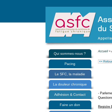
Accueil
> 
Qui sommes-nous ?
<< Retour 
Pacing
Le SFC, la maladie
La douleur chronique
- Parleme
Adhésion & Contact
Questions
Faire un don
Registre 